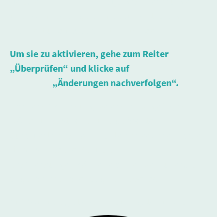
Beispiel Einfügungen, Löschungen
und Formatierungen, im Dokument farblich
markiert und gespeichert werden.
Um sie zu aktivieren, gehe zum Reiter
„Überprüfen“ und klicke auf
„Änderungen nachverfolgen“.
Nach der Aktivierung werden hinzugefügte
Wörter unterstrichen und gelöschte
durchgestrichen, oft in unterschiedlichen Farben
für verschiedene Benutzer.
Die Änderungen können dann einzeln überprüft,
angenommen oder abgelehnt werden.
Auf YouTube gibt es dazu auch gute Tutorials.