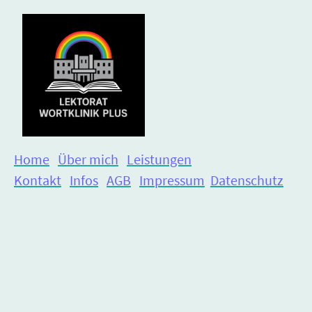
Home
Über mich
Leistungen
Kontakt
Infos
AGB
Impressum
Datenschutz
AGB
Allgemeine
Geschäftsbedingungen